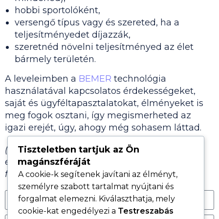
hobbi sportolóként,
versengő típus vagy és szereted, ha a
teljesítményedet díjazzák,
szeretnéd növelni teljesítményed az élet
bármely területén.
A leveleimben a
BEMER
technológia
használatával kapcsolatos érdekességeket,
saját és ügyféltapasztalatokat, élményeket is
meg fogok osztani, így megismerheted az
igazi erejét, úgy, ahogy még sohasem láttad.
(Ha ezzel bármilyen problémád vagy
Tiszteletben tartjuk az Ön
ellenvetésed lenne, akkor kérlek, ne iratkozz
magánszféráját
fel.)
A cookie-k segítenek javítani az élményt,
személyre szabott tartalmat nyújtani és
forgalmat elemezni. Kiválaszthatja, mely
cookie-kat engedélyezi a
Testreszabás