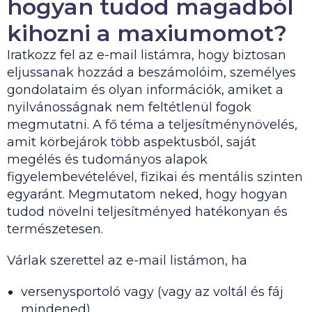
hogyan tudod magadból
kihozni a maxiumomot?
Iratkozz fel az e-mail listámra, hogy biztosan
eljussanak hozzád a beszámolóim, személyes
gondolataim és olyan információk, amiket a
nyilvánosságnak nem feltétlenül fogok
megmutatni. A fő téma a teljesítménynövelés,
amit körbejárok több aspektusból, saját
megélés és tudományos alapok
figyelembevételével, fizikai és mentális szinten
egyaránt. Megmutatom neked, hogy hogyan
tudod növelni teljesítményed hatékonyan és
természetesen.
Várlak szerettel az e-mail listámon, ha
versenysportoló vagy (vagy az voltál és fáj
mindened),