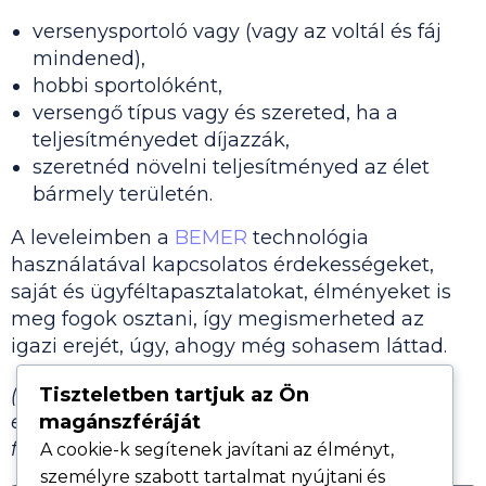
versenysportoló vagy (vagy az voltál és fáj
mindened),
hobbi sportolóként,
versengő típus vagy és szereted, ha a
teljesítményedet díjazzák,
szeretnéd növelni teljesítményed az élet
bármely területén.
A leveleimben a
BEMER
technológia
használatával kapcsolatos érdekességeket,
saját és ügyféltapasztalatokat, élményeket is
meg fogok osztani, így megismerheted az
igazi erejét, úgy, ahogy még sohasem láttad.
(Ha ezzel bármilyen problémád vagy
Tiszteletben tartjuk az Ön
ellenvetésed lenne, akkor kérlek, ne iratkozz
magánszféráját
fel.)
A cookie-k segítenek javítani az élményt,
személyre szabott tartalmat nyújtani és