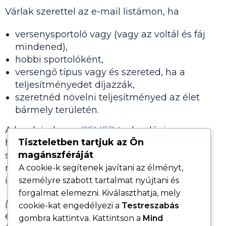
Várlak szerettel az e-mail listámon, ha
versenysportoló vagy (vagy az voltál és fáj
mindened),
hobbi sportolóként,
versengő típus vagy és szereted, ha a
teljesítményedet díjazzák,
szeretnéd növelni teljesítményed az élet
bármely területén.
A leveleimben a
BEMER
technológia
Tiszteletben tartjuk az Ön
használatával kapcsolatos érdekességeket,
magánszféráját
saját és ügyféltapasztalatokat, élményeket is
meg fogok osztani, így megismerheted az
A cookie-k segítenek javítani az élményt,
igazi erejét, úgy, ahogy még sohasem láttad.
személyre szabott tartalmat nyújtani és
forgalmat elemezni. Kiválaszthatja, mely
(Ha ezzel bármilyen problémád vagy
cookie-kat engedélyezi a
Testreszabás
ellenvetésed lenne, akkor kérlek, ne iratkozz
gombra kattintva. Kattintson a
Mind