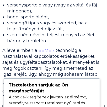
versenysportoló vagy (vagy az voltál és fáj
mindened),
hobbi sportolóként,
versengő típus vagy és szereted, ha a
teljesítményedet díjazzák,
szeretnéd növelni teljesítményed az élet
bármely területén.
A leveleimben a
BEMER
technológia
használatával kapcsolatos érdekességeket,
saját és ügyféltapasztalatokat, élményeket is
meg fogok osztani, így megismerheted az
igazi erejét, úgy, ahogy még sohasem láttad.
(Ha ezzel bármilyen problémád vagy
Tiszteletben tartjuk az Ön
ellenvetésed lenne, akkor kérlek, ne iratkozz
magánszféráját
fel.)
A cookie-k segítenek javítani az élményt,
személyre szabott tartalmat nyújtani és