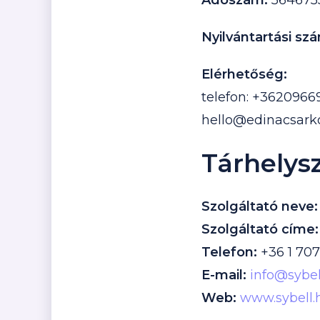
Adószám:
5646755
Nyilvántartási sz
Elérhetőség:
telefon: +3620966
hello@edinacsark
Tárhelysz
Szolgáltató neve:
Szolgáltató címe:
Telefon:
+36 1 707
E-mail:
info@sybel
Web:
www.sybell.