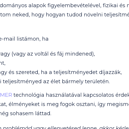
dományos alapok figyelembevételével, fizikai és 
tom neked, hogy hogyan tudod növelni teljesít
 e-mail listámon, ha
agy (vagy az voltál és fáj mindened),
nt,
gy és szereted, ha a teljesítményedet díjazzák,
 teljesítményed az élet bármely területén.
EMER
technológia használatával kapcsolatos érdek
kat, élményeket is meg fogok osztani, így megism
 még sohasem láttad.
 problémád vagy ellenvetésed lenne, akkor kérlek,