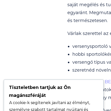
saját megélés és tu
egyaránt. Megmuta
és természetesen.
Várlak szerettel az
versenysportoló v
hobbi sportolóké
versengő típus va
szeretnéd növelni
A leveleimben a
B
Tiszteletben tartjuk az Ön
ügyféltapasztalato
magánszféráját
erejét, úgy, ahogy
A cookie-k segítenek javítani az élményt,
személyre szabott tartalmat nyújtani és
(Ha ezzel bármilyen