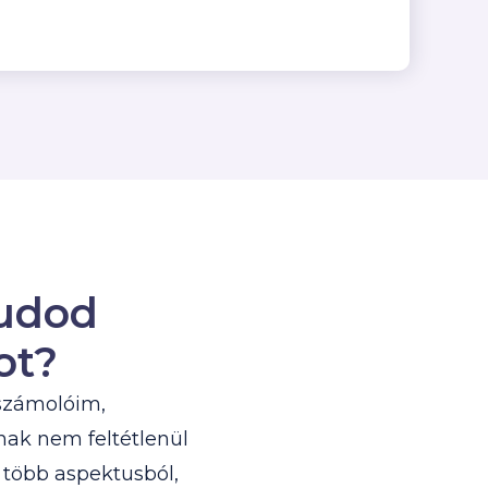
tudod
ot?
eszámolóim,
nak nem feltétlenül
 több aspektusból,