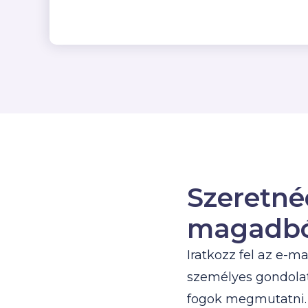
Szeretné
magadbó
Iratkozz fel az e-m
személyes gondolat
fogok megmutatni. 