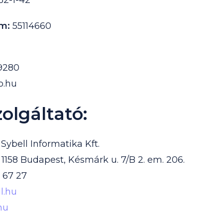
2-1-42
ám:
55114660
9280
o.hu
olgáltató:
Sybell Informatika Kft.
1158 Budapest, Késmárk u. 7/B 2. em. 206.
 67 27
l.hu
hu