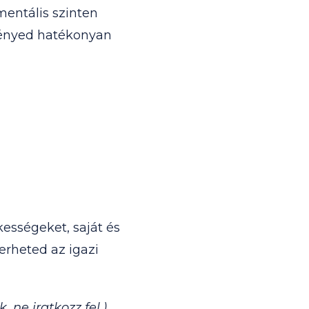
mentális szinten
ményed hatékonyan
ességeket, saját és
erheted az igazi
 ne iratkozz fel.)