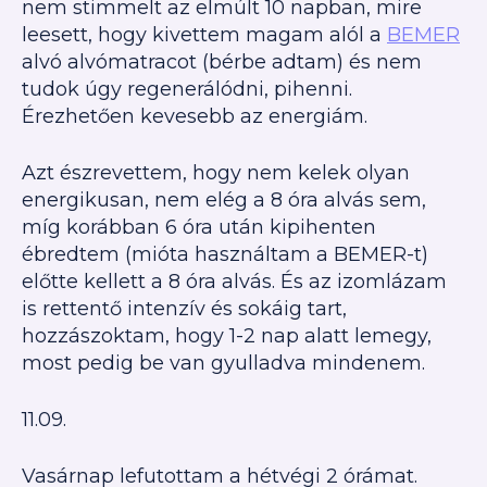
nem stimmelt az elmúlt 10 napban, mire
leesett, hogy kivettem magam alól a
BEMER
alvó alvómatracot (bérbe adtam) és nem
tudok úgy regenerálódni, pihenni.
Érezhetően kevesebb az energiám.
Azt észrevettem, hogy nem kelek olyan
energikusan, nem elég a 8 óra alvás sem,
míg korábban 6 óra után kipihenten
ébredtem (mióta használtam a BEMER-t)
előtte kellett a 8 óra alvás. És az izomlázam
is rettentő intenzív és sokáig tart,
hozzászoktam, hogy 1-2 nap alatt lemegy,
most pedig be van gyulladva mindenem.
11.09.
Vasárnap lefutottam a hétvégi 2 órámat.