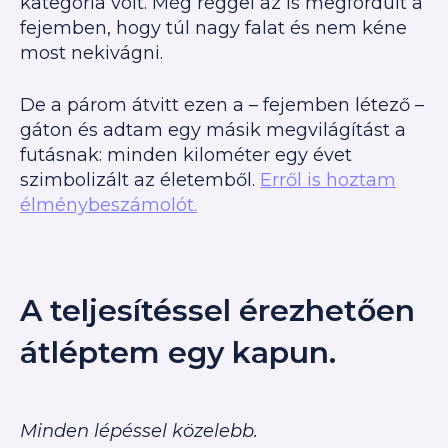
kategória volt. Még reggel az is megfordult a
fejemben, hogy túl nagy falat és nem kéne
most nekivágni.
De a párom átvitt ezen a – fejemben létező –
gáton és adtam egy másik megvilágítást a
futásnak: minden kilométer egy évet
szimbolizált az életemből.
Erről is hoztam
élménybeszámolót.
A teljesítéssel érezhetően
átléptem egy kapun.
Minden lépéssel közelebb.