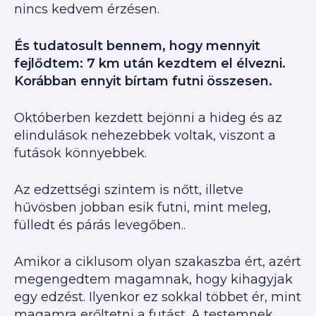
nincs kedvem érzésen.
És tudatosult bennem, hogy mennyit
fejlődtem: 7 km után kezdtem el élvezni.
Korábban ennyit bírtam futni összesen.
Októberben kezdett bejönni a hideg és az
elindulások nehezebbek voltak, viszont a
futások könnyebbek.
Az edzettségi szintem is nőtt, illetve
hűvösben jobban esik futni, mint meleg,
fülledt és párás levegőben..
Amikor a ciklusom olyan szakaszba ért, azért
megengedtem magamnak, hogy kihagyjak
egy edzést. Ilyenkor ez sokkal többet ér, mint
magamra erőltetni a futást. A testemnek