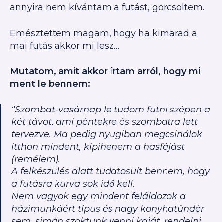
annyira nem kívántam a futást, görcsöltem.
Emésztettem magam, hogy ha kimarad a
mai futás akkor mi lesz…
Mutatom, amit akkor írtam arról, hogy mi
ment le bennem:
“
Szombat-vasárnap le tudom futni szépen a
két távot, ami péntekre és szombatra lett
tervezve. Ma pedig nyugiban megcsinálok
itthon mindent, kipihenem a hasfájást
(remélem).
A felkészülés alatt tudatosult bennem, hogy
a futásra kurva sok idő kell.
Nem vagyok egy mindent feláldozok a
házimunkáért típus és nagy konyhatündér
sem, simán szoktunk venni kaját, rendelni