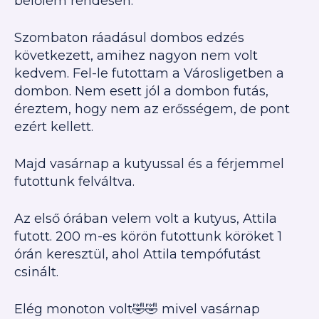
belőlem rendesen.
Szombaton ráadásul dombos edzés
következett, amihez nagyon nem volt
kedvem. Fel-le futottam a Városligetben a
dombon. Nem esett jól a dombon futás,
éreztem, hogy nem az erősségem, de pont
ezért kellett.
Majd vasárnap a kutyussal és a férjemmel
futottunk felváltva.
Az első órában velem volt a kutyus, Attila
futott. 200 m-es körön futottunk köröket 1
órán keresztül, ahol Attila tempófutást
csinált.
Elég monoton volt🤣🤣 mivel vasárnap