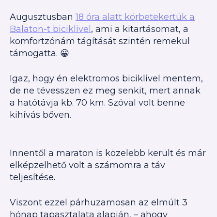
Augusztusban
18 óra alatt körbetekertük a
Balaton-t biciklivel
,
ami a kitartásomat, a
komfortzónám tágítását szintén remekül
támogatta. 😀
Igaz, hogy én elektromos biciklivel mentem,
de ne tévesszen ez meg senkit, mert annak
a hatótávja kb. 70 km. Szóval volt benne
kihívás bőven.
Innentől a maraton is közelebb került és már
elképzelhető volt a számomra a táv
teljesítése.
Viszont ezzel párhuzamosan az elmúlt 3
hónap tapasztalata alapján, – ahogy