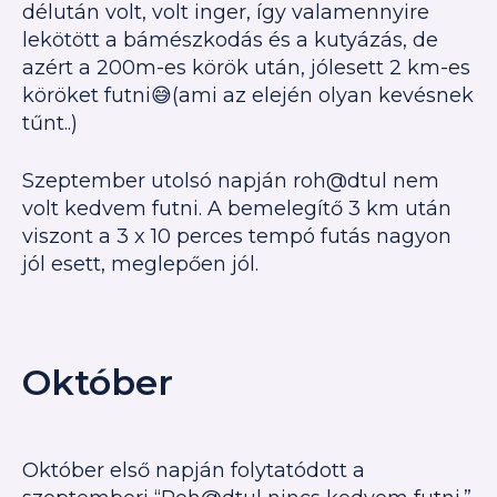
délután volt, volt inger, így valamennyire
lekötött a bámészkodás és a kutyázás, de
azért a 200m-es körök után, jólesett 2 km-es
köröket futni😅(ami az elején olyan kevésnek
tűnt..)
Szeptember utolsó napján roh@dtul nem
volt kedvem futni. A bemelegítő 3 km után
viszont a 3 x 10 perces tempó futás nagyon
jól esett, meglepően jól.
Október
Október első napján folytatódott a