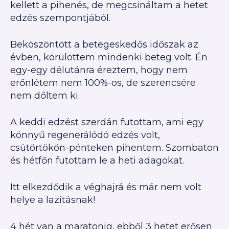
kellett a pihenés, de megcsináltam a hetet
edzés szempontjából.
Beköszöntött a betegeskedős időszak az
évben, körülöttem mindenki beteg volt. Én
egy-egy délutánra éreztem, hogy nem
erőnlétem nem 100%-os, de szerencsére
nem dőltem ki.
A keddi edzést szerdán futottam, ami egy
könnyű regenerálódó edzés volt,
csütörtökön-pénteken pihentem. Szombaton
és hétfőn futottam le a heti adagokat.
Itt elkezdődik a véghajrá és már nem volt
helye a lazításnak!
4 hét van a maratonig, ebből 3 hetet erősen