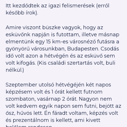
Itt kezdődtek az igazi felismerések (erről
később írok).
Amire viszont büszke vagyok, hogy az
esküvőnk napján is futottam, illetve másnap
elmentünk egy 15 km-es városnéző futásra a
gyönyörű városunkban, Budapesten. Csodás
idő volt azon a hétvégén és az esküvő sem
volt kifogás. (Kis családi szertartás volt, buli
nélkül.)
Szeptember utolsó hétvégéjén két napos
képzésem volt és 1 órát kellett futnom
szombaton, vasárnap 2 órát. Nagyon nem
volt kedvem egyik napon sem futni, bejött az
ősz, hűvös lett. Én fáradt voltam, képzés volt
és prezentálnom is kellett, ami kivett