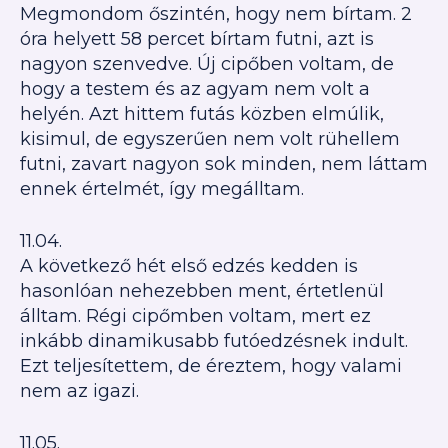
Megmondom őszintén, hogy nem bírtam. 2
óra helyett 58 percet bírtam futni, azt is
nagyon szenvedve. Új cipőben voltam, de
hogy a testem és az agyam nem volt a
helyén. Azt hittem futás közben elmúlik,
kisimul, de egyszerűen nem volt rühellem
futni, zavart nagyon sok minden, nem láttam
ennek értelmét, így megálltam.
11.04.
A következő hét első edzés kedden is
hasonlóan nehezebben ment, értetlenül
álltam. Régi cipőmben voltam, mert ez
inkább dinamikusabb futóedzésnek indult.
Ezt teljesítettem, de éreztem, hogy valami
nem az igazi.
11.05.