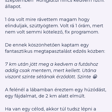
szeptemberi “Roh@dtul nincs kedvem futni.”
állapot.
1 óra volt mire rávettem magam hogy
elinduljak, szüttyögtem. Volt rá 1 órám, mert
nem volt semmi kötelező, fix programom.
De ennek köszönhetően kaptam egy
fantasztikus megtapasztalást edzés közben:
7 km után jött meg a kedvem a futáshoz
addig csak mentem, mert kellett. Utána
viszont szinte sétának érződött. Szinte 😀
A felénél a lábamban éreztem egy húzódást,
egy fájdalmat, de 2 km alatt elmúlt.
Ha van egy célod, akkor túl tudsz lépni a