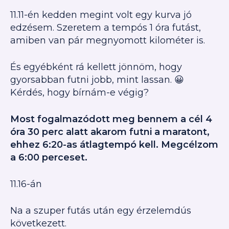
11.11-én kedden megint volt egy kurva jó
edzésem. Szeretem a tempós 1 óra futást,
amiben van pár megnyomott kilométer is.
És egyébként rá kellett jönnöm, hogy
gyorsabban futni jobb, mint lassan. 😀
Kérdés, hogy bírnám-e végig?
Most fogalmazódott meg bennem a cél 4
óra 30 perc alatt akarom futni a maratont,
ehhez 6:20-as átlagtempó kell. Megcélzom
a 6:00 perceset.
11.16-án
Na a szuper futás után egy érzelemdús
következett.