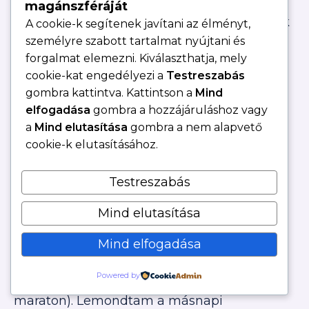
magánszféráját
Gondoltam magamban: “Na, akkor menjünk
A cookie-k segítenek javítani az élményt,
még!” És repültek a kilométerek.
A tempóm
személyre szabott tartalmat nyújtani és
fél perccel jobb volt, mint amivel szoktam
forgalmat elemezni. Kiválaszthatja, mely
futni a hosszú távokat.
Korábban rájöttem
cookie-kat engedélyezi a
Testreszabás
már, hogy jobban esik ez a tempó, így
gombra kattintva. Kattintson a
Mind
szerettem volna lefutni 2 órát, hogy lássam
elfogadása
gombra a hozzájáruláshoz vagy
milyen és meddig bírom.
Szóval ez a futás
a
Mind elutasítása
gombra a nem alapvető
nagyon jól esett végül, teszteltem egy
cookie-k elutasításához.
gyorsabb tempót, ami lehet, hogy nem volt
jó ötlet a maraton előtt.
Testreszabás
Én intuitívan működöm.
Mind elutasítása
Mind elfogadása
A futás után nem pihentem, pörgettem az
“elintéznivalókat”.
Hétfőre, másnapra
Powered by
kidőltem, hőemelkedésem volt (szombaton
maraton).
Lemondtam a másnapi