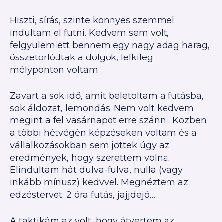
Hiszti, sírás, szinte könnyes szemmel
indultam el futni. Kedvem sem volt,
felgyülemlett bennem egy nagy adag harag,
összetorlódtak a dolgok, lelkileg
mélyponton voltam.
Zavart a sok idő, amit beletoltam a futásba,
sok áldozat, lemondás. Nem volt kedvem
megint a fel vasárnapot erre szánni.
Közben
a többi hétvégén képzéseken voltam és a
vállalkozásokban sem jöttek úgy az
eredmények, hogy szerettem volna.
Elindultam hát dulva-fulva, nulla (vagy
inkább mínusz) kedvvel.
Megnéztem az
edzéstervet: 2 óra futás, jajjdejó…
A taktikám az volt, hogy átvertem az