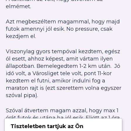
elmémet.
Azt megbeszéltem magammal, hogy majd
futok amennyi jól esik. No pressure, csak
kezdjem el.
Viszonylag gyors tempóval kezdtem, egész
ól esett, ahhoz képest, amit vártam ilyen
állapotban. Bemelegedtem 1-2 km után.
Jó
idő volt, a Városliget tele volt, pont 11-kor
kezdtem el futni, amikor indulni fog a
maraton rajt is (ezt szerettem volna egyszer
szóval pipa).
Szóval átvertem magam azzal, hogy max 1
órát futok és utána ha jól esik. Eljött az 1 óra,
bemelegedtem, sőőt, szárnyaltam, jólesett.
Tiszteletben tartjuk az Ön