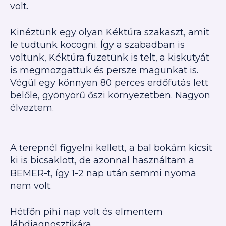
volt.
Kinéztünk egy olyan Kéktúra szakaszt, amit
le tudtunk kocogni. Így a szabadban is
voltunk, Kéktúra füzetünk is telt, a kiskutyát
is megmozgattuk és persze magunkat is.
Végül egy könnyen 80 perces erdőfutás lett
belőle, gyönyörű őszi környezetben. Nagyon
élveztem.
A terepnél figyelni kellett, a bal bokám kicsit
ki is bicsaklott, de azonnal használtam a
BEMER-t, így 1-2 nap után semmi nyoma
nem volt.
Hétfőn pihi nap volt és elmentem
lábdiagnosztikára.