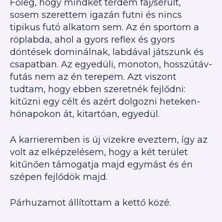
Főleg, hogy mindkét térdem fáj/sérült,
sosem szerettem igazán futni és nincs
tipikus futó alkatom sem. Az én sportom a
röplabda, ahol a gyors reflex és gyors
döntések dominálnak, labdával játszunk és
csapatban. Az egyedüli, monoton, hosszútáv-
futás nem az én terepem. Azt viszont
tudtam, hogy ebben szeretnék fejlődni:
kitűzni egy célt és azért dolgozni heteken-
hónapokon át, kitartóan, egyedül.
A karrieremben is új vizekre eveztem, így az
volt az elképzelésem, hogy a két terület
kitűnően támogatja majd egymást és én
szépen fejlődök majd.
Párhuzamot állítottam a kettő közé.