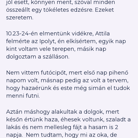
jól esett, könnyen ment, szóval minden
összeállt egy tökéletes edzésre. Ezeket
szeretem.
10.23-24-én elmentünk vidékre, Attila
felmérte az Ipolyt, én elkísértem, egyik nap
kint voltam vele terepen, másik nap
dolgoztam a szálláson.
Nem vittem futócipőt, mert első nap pihenő
napom volt, másnap pedig az volt a tervem,
hogy hazaérünk és este még simán el tudok
menni futni.
Aztán máshogy alakultak a dolgok, mert
későn értünk haza, éhesek voltunk, szaladt a
lakás és nem mellesleg fájt a hasam is 2
napja. Nem tudtam, hogy mi az oka, de