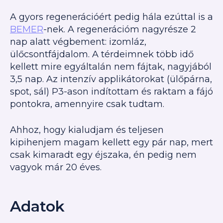
A gyors regenerációért pedig hála ezúttal is a
BEMER
-nek. A regenerációm nagyrésze 2
nap alatt végbement: izomláz,
ülőcsontfájdalom. A térdeimnek több idő
kellett mire egyáltalán nem fájtak, nagyjából
3,5 nap. Az intenzív applikátorokat (ülőpárna,
spot, sál) P3-ason indítottam és raktam a fájó
pontokra, amennyire csak tudtam.
Ahhoz, hogy kialudjam és teljesen
kipihenjem magam kellett egy pár nap, mert
csak kimaradt egy éjszaka, én pedig nem
vagyok már 20 éves.
Adatok