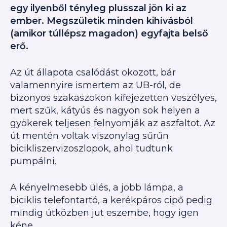
egy ilyenből tényleg plusszal jön ki az
ember. Megszületik minden kihívásból
(amikor túllépsz magadon) egyfajta belső
erő.
Az út állapota csalódást okozott, bár
valamennyire ismertem az UB-ról, de
bizonyos szakaszokon kifejezetten veszélyes,
mert szűk, kátyús és nagyon sok helyen a
gyökerek teljesen felnyomják az aszfaltot. Az
út mentén voltak viszonylag sűrűn
bicikliszervizoszlopok, ahol tudtunk
pumpálni.
A kényelmesebb ülés, a jobb lámpa, a
biciklis telefontartó, a kerékpáros cipő pedig
mindig útközben jut eszembe, hogy igen
kéne…