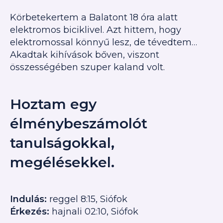
Körbetekertem a Balatont 18 óra alatt
elektromos biciklivel. Azt hittem, hogy
elektromossal könnyű lesz, de tévedtem…
Akadtak kihívások bőven, viszont
összességében szuper kaland volt.
Hoztam egy
élménybeszámolót
tanulságokkal,
megélésekkel.
Indulás:
reggel 8:15, Siófok
Érkezés:
hajnali 02:10, Siófok