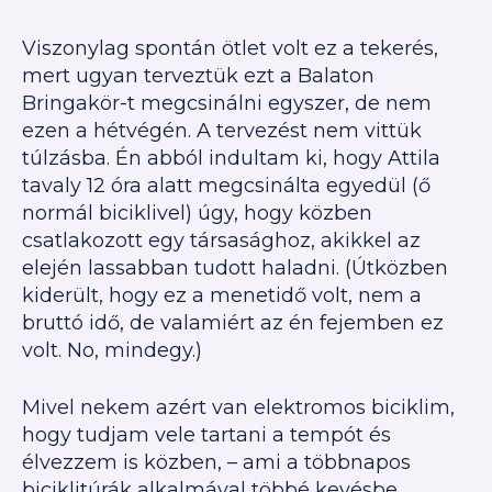
Viszonylag spontán ötlet volt ez a tekerés,
mert ugyan terveztük ezt a Balaton
Bringakör-t megcsinálni egyszer, de nem
ezen a hétvégén. A tervezést nem vittük
túlzásba. Én abból indultam ki, hogy Attila
tavaly 12 óra alatt megcsinálta egyedül (ő
normál biciklivel) úgy, hogy közben
csatlakozott egy társasághoz, akikkel az
elején lassabban tudott haladni. (Útközben
kiderült, hogy ez a menetidő volt, nem a
bruttó idő, de valamiért az én fejemben ez
volt. No, mindegy.)
Mivel nekem azért van elektromos biciklim,
hogy tudjam vele tartani a tempót és
élvezzem is közben, – ami a többnapos
biciklitúrák alkalmával többé kevésbe