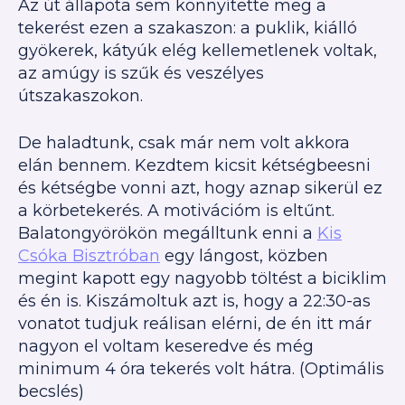
Az út állapota sem könnyítette meg a
tekerést ezen a szakaszon: a puklik, kiálló
gyökerek, kátyúk elég kellemetlenek voltak,
az amúgy is szűk és veszélyes
útszakaszokon.
De haladtunk, csak már nem volt akkora
elán bennem. Kezdtem kicsit kétségbeesni
és kétségbe vonni azt, hogy aznap sikerül ez
a körbetekerés. A motivációm is eltűnt.
Balatongyörökön megálltunk enni a
Kis
Csóka Bisztróban
egy lángost, közben
megint kapott egy nagyobb töltést a biciklim
és én is. Kiszámoltuk azt is, hogy a 22:30-as
vonatot tudjuk reálisan elérni, de én itt már
nagyon el voltam keseredve és még
minimum 4 óra tekerés volt hátra. (Optimális
becslés)