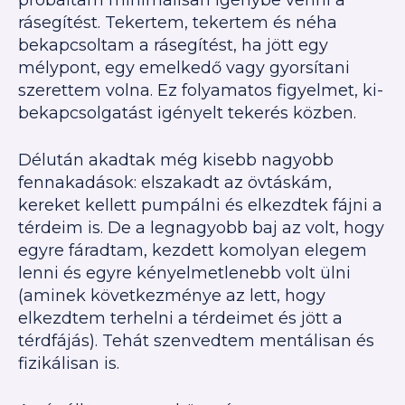
próbáltam minimálisan igénybe venni a
rásegítést. Tekertem, tekertem és néha
bekapcsoltam a rásegítést, ha jött egy
mélypont, egy emelkedő vagy gyorsítani
szerettem volna. Ez folyamatos figyelmet, ki-
bekapcsolgatást igényelt tekerés közben.
Délután akadtak még kisebb nagyobb
fennakadások: elszakadt az övtáskám,
kereket kellett pumpálni és elkezdtek fájni a
térdeim is. De a legnagyobb baj az volt, hogy
egyre fáradtam, kezdett komolyan elegem
lenni és egyre kényelmetlenebb volt ülni
(aminek következménye az lett, hogy
elkezdtem terhelni a térdeimet és jött a
térdfájás). Tehát szenvedtem mentálisan és
fizikálisan is.