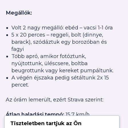
Megállók:
Volt 2 nagy megálló: ebéd – vacsi 1-1 óra
5 x 20 perces – reggeli, bolt (dinnye,
barack), szódáztuk egy borozóban és
fagyi
Több apró, amikor fotóztunk,
nyújtottunk, üléscsere, boltba
beugrottunk vagy kereket pumpáltunk.
A végén éjszaka pedig sétáltunk 2x 15
percet.
Az órám lemerült, ezért Strava szerint:
Átlag haladási tempó:
15,7 km/h
Tiszteletben tartjuk az Ön