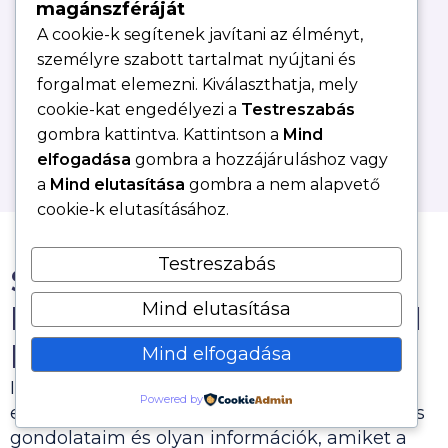
Bruttó összidő:
18:05:47
magánszféráját
A cookie-k segítenek javítani az élményt,
Nettó összidő:
13:09:37
személyre szabott tartalmat nyújtani és
forgalmat elemezni. Kiválaszthatja, mely
Élmény:
felejthetetlen
cookie-kat engedélyezi a
Testreszabás
gombra kattintva. Kattintson a
Mind
elfogadása
gombra a hozzájáruláshoz vagy
a
Mind elutasítása
gombra a nem alapvető
cookie-k elutasításához.
Testreszabás
Szeretnéd tudni, hogy
Mind elutasítása
hogyan tudod magadból
kihozni a maxiumomot?
Mind elfogadása
Iratkozz fel az e-mail listámra, hogy biztosan
Powered by
eljussanak hozzád a beszámolóim, személyes
gondolataim és olyan információk, amiket a