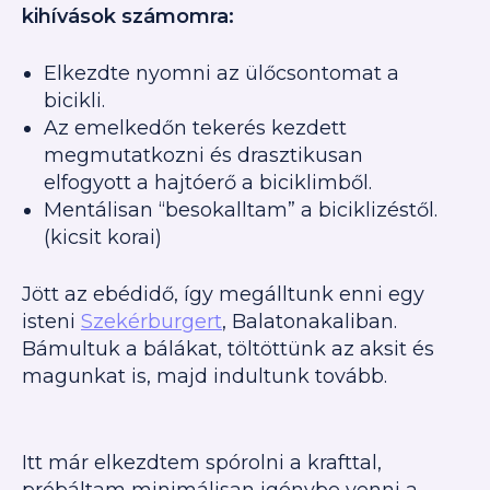
kihívások számomra:
Elkezdte nyomni az ülőcsontomat a
bicikli.
Az emelkedőn tekerés kezdett
megmutatkozni és drasztikusan
elfogyott a hajtóerő a biciklimből.
Mentálisan “besokalltam” a biciklizéstől.
(kicsit korai)
Jött az ebédidő, így megálltunk enni egy
isteni
Szekérburgert
, Balatonakaliban.
Bámultuk a bálákat, töltöttünk az aksit és
magunkat is, majd indultunk tovább.
Itt már elkezdtem spórolni a krafttal,