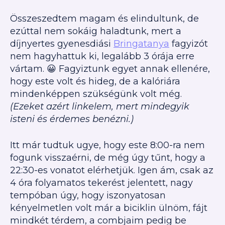
Összeszedtem magam és elindultunk, de
ezúttal nem sokáig haladtunk, mert a
díjnyertes gyenesdiási
Bringatanya
fagyizót
nem hagyhattuk ki, legalább 3 órája erre
vártam. 😀 Fagyiztunk egyet annak ellenére,
hogy este volt és hideg, de a kalóriára
mindenképpen szükségünk volt még.
(Ezeket azért linkelem, mert mindegyik
isteni és érdemes benézni.)
Itt már tudtuk ugye, hogy este 8:00-ra nem
fogunk visszaérni, de még úgy tűnt, hogy a
22:30-es vonatot elérhetjük. Igen ám, csak az
4 óra folyamatos tekerést jelentett, nagy
tempóban úgy, hogy iszonyatosan
kényelmetlen volt már a biciklin ülnöm, fájt
mindkét térdem, a combjaim pedig be