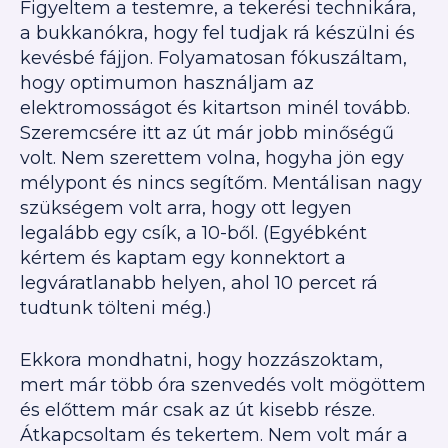
Figyeltem a testemre, a tekerési technikára,
a bukkanókra, hogy fel tudjak rá készülni és
kevésbé fájjon. Folyamatosan fókuszáltam,
hogy optimumon használjam az
elektromosságot és kitartson minél tovább.
Szeremcsére itt az út már jobb minőségű
volt. Nem szerettem volna, hogyha jön egy
mélypont és nincs segítőm. Mentálisan nagy
szükségem volt arra, hogy ott legyen
legalább egy csík, a 10-ből. (Egyébként
kértem és kaptam egy konnektort a
legváratlanabb helyen, ahol 10 percet rá
tudtunk tölteni még.)
Ekkora mondhatni, hogy hozzászoktam,
mert már több óra szenvedés volt mögöttem
és előttem már csak az út kisebb része.
Átkapcsoltam és tekertem. Nem volt már a