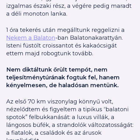
izgalmas északi rész, a végére pedig maradt
a déli monoton lanka.
1 óra tekerés után megálltunk reggelizni a
Nekem a Balaton
-ban Balatonakarattyán.
Isteni füstölt croissantot és kakaócsigát
ettem majd robogtunk tovább.
Nem diktáltunk őrült tempót, nem
teljesítménytúrának fogtuk fel, hanem
kényelmesen, de haladósan mentünk.
Az első 70 km viszonylag könnyű volt,
nézelődtem és figyeltem a tipikus “balatoni
spotok” felbukkanását: a luxus villák, a
lángosos büfék, a strandolók változatosságát:
a fiatalok, a családok és az árusok