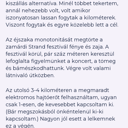
kiszállás alternatíva. Minél többet tekertem,
annál nehezebb volt, volt amikor
iszonyatosan lassan fogytak a kilométerek.
Viszont fogytak és egyre közelebb lett a cél.
Az éjszaka monotonitását megtörte a
zamárdi Strand fesztivál fénye és zaja. A
fesztivál körül, pár száz méteren keresztül
lefoglalta figyelmünket a koncert, a tömeg
és bámészkodhattunk. Végre volt valami
látnivaló útközben.
Az utolsó 3-4 kilométeren a megmaradt
elektromos hajtóerőt felhasználtam, ugyan
csak 1-esen, de kevesebbet kapcsoltam ki.
(Bár megszokásból önkéntelenül ki-ki
kapcsoltam.) Nagyon jól esett a lelkemnek
ez a végén.