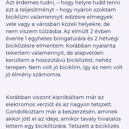
Azt érdemes tudni, – hogy helyre tudd tenni
ezt a teljesítményt – hogy nyáron szoktam
biciklizni valamennyit: edzésre elmegyek
vele vagy a városban közeli helyekre, de
nem viszem túlzásba. Az elmúlt 2 évben
évente 1 egyhetes bringatúrára és 2 hétvégi
biciklizésre elmentem. Korábban nyaranta
tekertem valamennyit, de alapvetően
kerültem a hosszútávú biciklizést, nehéz
terepen. Nem volt jó biciklim, így az nem volt
jó élmény számomra.
Korábban viszont kipróbáltam már az
elektromos verziót és az nagyon tetszett.
Gondolkoztam már a beszerzésén, aminek
akkor jött el az ideje, amikor tavaly hivatalos
lettem egy biciklitúrára. Tetszett a biciklizés