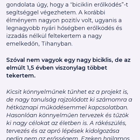
gondolata úgy, hogy a “biciklin erőlködés”-t
segítséggel végezhetem. A korábbi
élményem nagyon pozitív volt, ugyanis a
legnagyobb nyári hőségben erőlködés és
izzadás nélkül feltekertem a nagy
emelkedőn, Tihanyban.
Szóval nem vagyok egy nagy biciklis, de az
elmúlt 1,5 évben viszonylag többet
tekertem.
Kicsit könnyelműnek tűnhet ez a projekt is,
de nagy tanulság rajzolódott ki számomra a
hétköznapi működésemmel kapcsolatban.
Hasonlóan könnyelműen tervezek és tűzök
ki nagy célokat az életben is. A rákészülés,
tervezés és az apró lépések kidolgozása
pedig nem az erősségem. Ezeken hajlamos