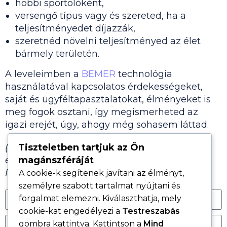
hobbi sportolóként,
versengő típus vagy és szereted, ha a
teljesítményedet díjazzák,
szeretnéd növelni teljesítményed az élet
bármely területén.
A leveleimben a
BEMER
technológia
használatával kapcsolatos érdekességeket,
saját és ügyféltapasztalatokat, élményeket is
meg fogok osztani, így megismerheted az
igazi erejét, úgy, ahogy még sohasem láttad.
(Ha ezzel bármilyen problémád vagy
Tiszteletben tartjuk az Ön
ellenvetésed lenne, akkor kérlek, ne iratkozz
magánszféráját
fel.)
A cookie-k segítenek javítani az élményt,
személyre szabott tartalmat nyújtani és
forgalmat elemezni. Kiválaszthatja, mely
cookie-kat engedélyezi a
Testreszabás
gombra kattintva. Kattintson a
Mind