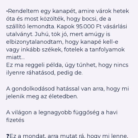
▫️Rendeltem egy kanapét, amire várok hetek
óta és most közölték, hogy bocsi, de a
szállító lemondta. Kapok 95.000 Ft vásárlási
utalványt. Juhú, tök jó, mert amúgy is
elbizonytalanodtam, hogy kanapé kell-e
vagy inkább székek, fotelek a tanfolyamok
miatt…
Ez ma reggeli példa, úgy tűnhet, hogy nincs
ilyenre ráhatásod, pedig de.
A gondolkodásod hatással van arra, hogy mi
jelenik meg az életedben.
A világon a legnagyobb függőség a havi
fizetés
❓Ez a mondat, arra mutat rá, hogy mi lenne,